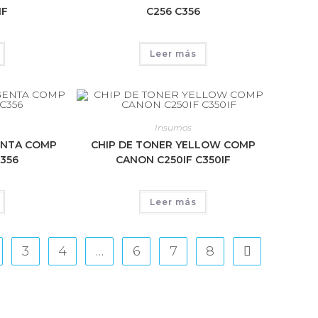
IF
C256 C356
Leer más
Insumos
ENTA COMP
CHIP DE TONER YELLOW COMP
356
CANON C250IF C350IF
Leer más
3
4
…
6
7
8