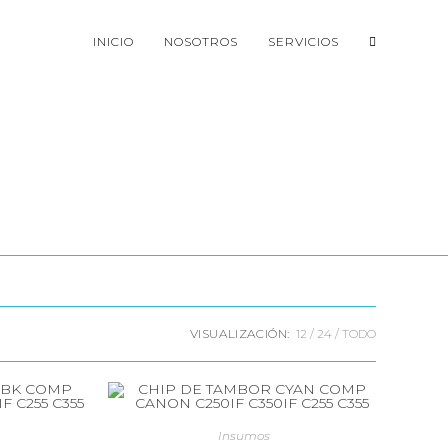
ALTERNAR
INICIO
NOSOTROS
SERVICIOS
BÚSQUED
DE
LA
VISUALIZACIÓN:
12
24
TODO
WEB
Insumos