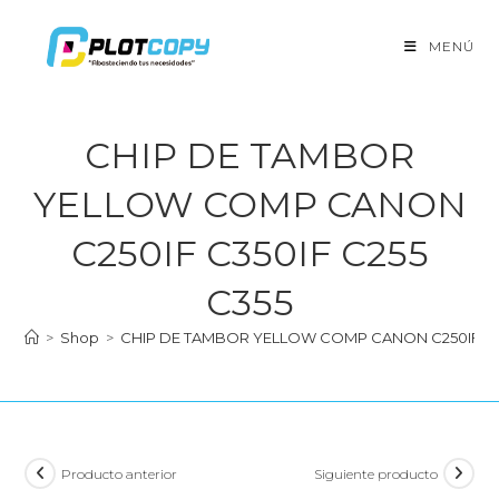
Ir
al
MENÚ
contenido
CHIP DE TAMBOR
YELLOW COMP CANON
C250IF C350IF C255
C355
>
Shop
>
CHIP DE TAMBOR YELLOW COMP CANON C250IF C35
Producto anterior
Siguiente producto