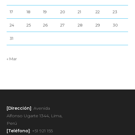
17
18
19
20
21
22
23
24
25
26
27
28
29
30
31
« Mar
[Dirección]
: Avenida
Alfonso Ugarte 1344, Lima,
Perú
[Teléfono]
: +51 921 155