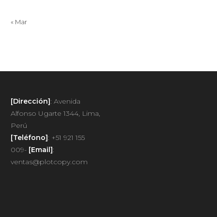
« Mar
[Dirección]
: Avenida
Alfonso Ugarte 1344, Lima,
Perú
[Teléfono]
: +51 921 155
009-
[Email]
:
ventas@plotcopy.com