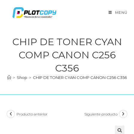
Ir
al
MENÚ
contenido
CHIP DE TONER CYAN
COMP CANON C256
C356
>
Shop
>
CHIP DE TONER CYAN COMP CANON C256 C356
Producto anterior
Siguiente producto