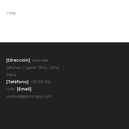
« Mar
[Dirección]
: Avenida
Alfonso Ugarte 1344, Lima,
Perú
[Teléfono]
: +51 921 155
009-
[Email]
:
ventas@plotcopy.com