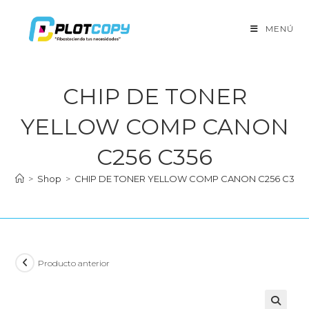
Ir
al
MENÚ
contenido
CHIP DE TONER
YELLOW COMP CANON
C256 C356
>
Shop
>
CHIP DE TONER YELLOW COMP CANON C256 C356
Producto anterior