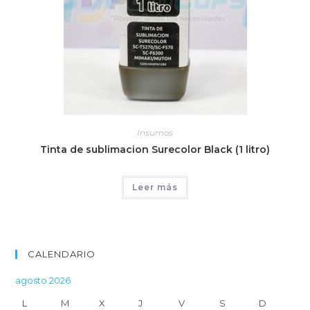
Insumos
Tinta de sublimacion Surecolor Black (1 litro)
Leer más
CALENDARIO
agosto 2026
L
M
X
J
V
S
D